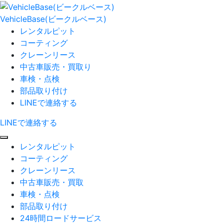
コ
ン
VehicleBase(ビークルベース)
テ
レンタルピット
ン
コーティング
ツ
クレーンリース
へ
中古車販売・買取り
ス
車検・点検
キ
部品取り付け
ッ
LINEで連絡する
プ
LINEで連絡する
メ
レンタルピット
ニ
コーティング
ュ
クレーンリース
ー
中古車販売・買取
車検・点検
部品取り付け
24時間ロードサービス