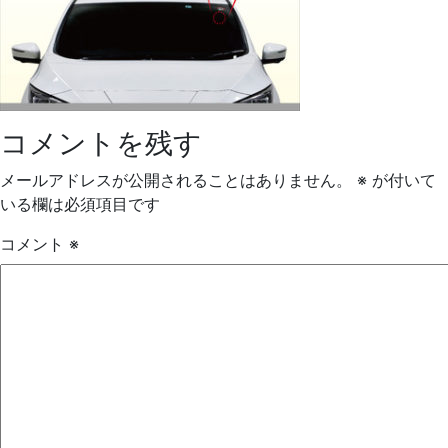
0
2024-
09-
03
by
コメントを残す
VehicleBase
ス
メールアドレスが公開されることはありません。
※
が付いて
タ
いる欄は必須項目です
ッ
フ
コメント
※